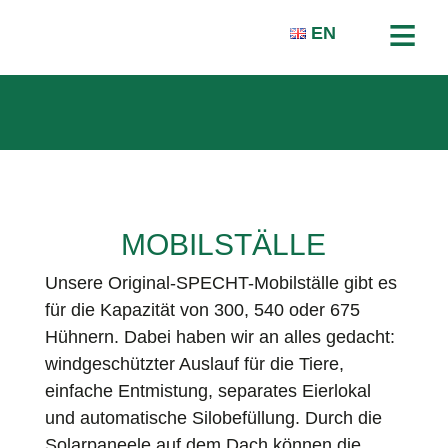
≡
EN
STARTSEITE
ÜBER UNS
MOBILSTÄLLE
KARRIERE
Unsere Original-SPECHT-Mobilställe gibt es
PRODUKTE
für die Kapazität von 300, 540 oder 675
Hühnern. Dabei haben wir an alles gedacht:
MESSEN & CO.
windgeschützter Auslauf für die Tiere,
NEWS
einfache Entmistung, separates Eierlokal
und automatische Silobefüllung. Durch die
KONTAKT
Solarpaneele auf dem Dach können die