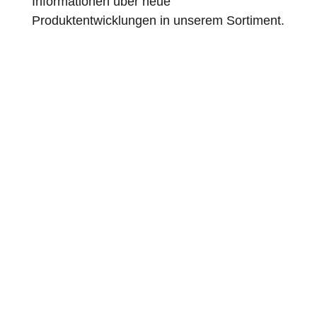
Informationen über neue
Produktentwicklungen in unserem Sortiment.
We take over the complete planning We
will find out which SPECHT product is
right for you in a joint discussion in
which we determine your requirements.
Then we take care of the complete
planning of the project. Do you need
something very individual that is
specially...