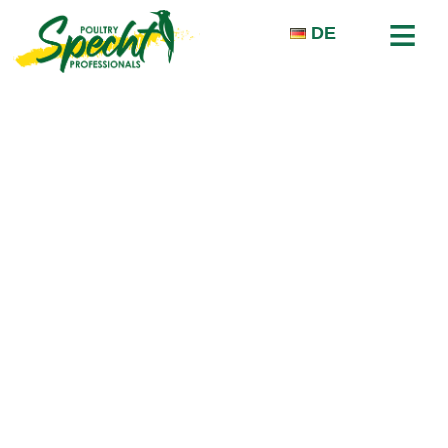
≡
DE
STARTSEITE
ÜBER UNS
KARRIERE
PRODUKTE
MESSEN & CO.
NEWS
KONTAKT